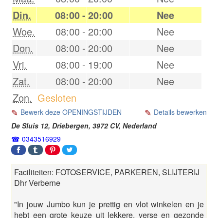
Din.
08:00
-
20:00
Nee
Woe.
08:00
-
20:00
Nee
Don.
08:00
-
20:00
Nee
Vri.
08:00
-
19:00
Nee
Zat.
08:00
-
20:00
Nee
Zon.
Gesloten
Bewerk deze OPENINGSTIJDEN
Details bewerken
De Sluis 12,
Driebergen
,
3972 CV
,
Nederland
0343516929
Faciliteiten: FOTOSERVICE, PARKEREN, SLIJTERIJ
Dhr Verberne
"In jouw Jumbo kun je prettig en vlot winkelen en je
hebt een grote keuze uit lekkere, verse en gezonde