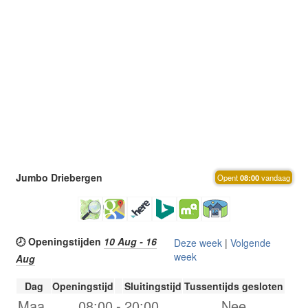
Jumbo Driebergen
Opent
08:00
vandaag
🕗 Openingstijden
10 Aug - 16
Deze week
|
Volgende
week
Aug
Dag
Openingstijd
Sluitingstijd
Tussentijds gesloten
Maa.
08:00
-
20:00
Nee